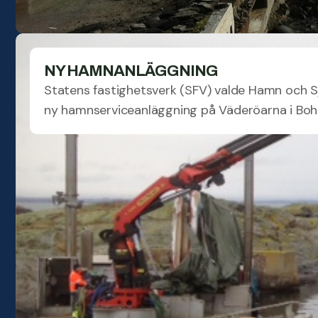
NY HAMNANLÄGGNING
Statens fastighetsverk (SFV) valde Hamn och S
ny hamnserviceanläggning på Väderöarna i Boh