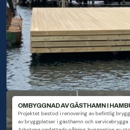
OMBYGGNAD AV GÄSTHAMN I HAM
Projektet bestod i renovering av befintlig bry
av bryggplatser i gästhamn och servicebrygga
Arbetena omfattade pålning, byggnation av s