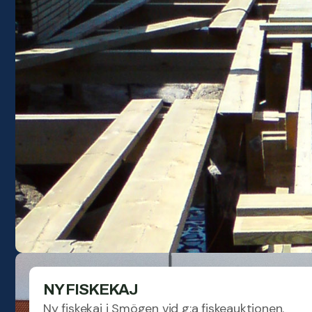
NY FISKEKAJ
Ny fiskekaj i Smögen vid g:a fiskeauktionen.