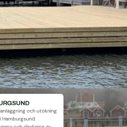
BURGSUND
gganläggning och utökning
 i Hamburgsund.
tomme och däckning av