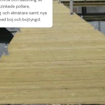
inkade pollare,
ag och elmätare samt nya
med boj och bojtyngd.