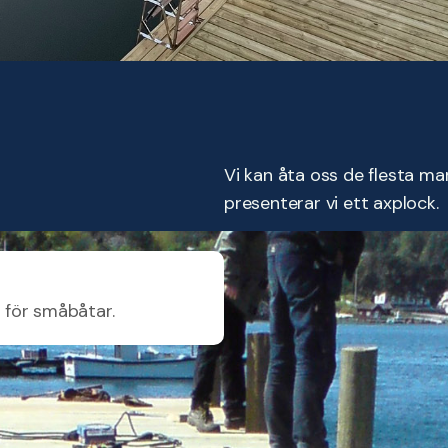
Vi kan åta oss de flesta ma
presenterar vi ett axplock.
r för småbåtar.