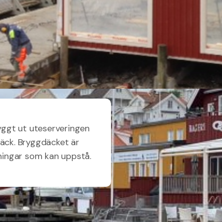
byggt ut uteserveringen
däck. Bryggdäcket är
tningar som kan uppstå.