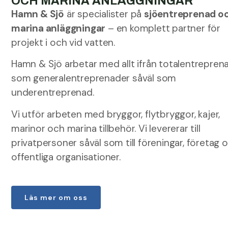
OCH MARINA ANLÄGGNINGAR
Hamn & Sjö
är specialister på
sjöentreprenad o
marina anläggningar
– en komplett partner för
projekt i och vid vatten.
Hamn & Sjö arbetar med allt ifrån totalentrepren
som generalentreprenader såväl som
underentreprenad.
Vi utför arbeten med bryggor, flytbryggor, kajer,
marinor och marina tillbehör. Vi levererar till
privatpersoner såväl som till föreningar, företag 
offentliga organisationer.
Läs mer om oss