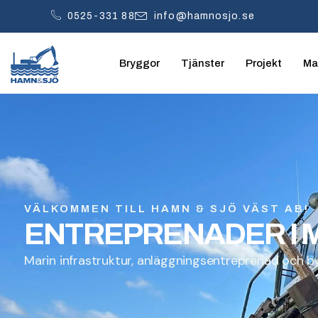
0525-331 88
info@hamnosjo.se
Bryggor
Tjänster
Projekt
Mar
VÄLKOMMEN TILL HAMN & SJÖ VÄST AB!
ENTREPRENADER I M
Marin infrastruktur, anläggningsentreprenad och 