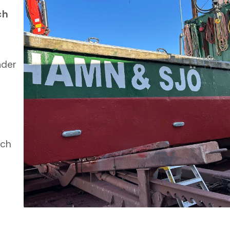
ch
ader
och