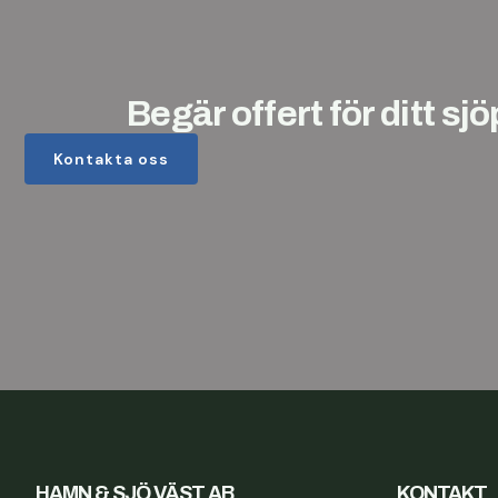
Begär offert för ditt sj
Kontakta oss
HAMN & SJÖ VÄST AB
KONTAKT