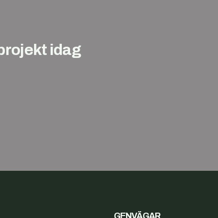
öprojekt idag
GENVÄGAR